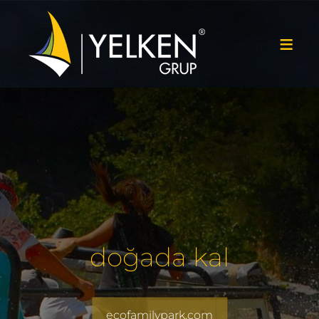
doğada kal
ecofamilypark.com