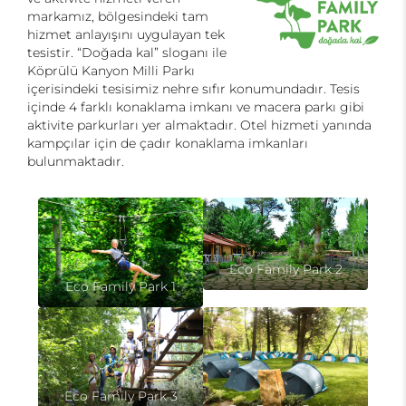
markamız, bölgesindeki tam
hizmet anlayışını uygulayan tek
tesistir. “Doğada kal” sloganı ile
Köprülü Kanyon Milli Parkı
içerisindeki tesisimiz nehre sıfır konumundadır. Tesis
içinde 4 farklı konaklama imkanı ve macera parkı gibi
aktivite parkurları yer almaktadır. Otel hizmeti yanında
kampçılar için de çadır konaklama imkanları
bulunmaktadır.
Eco Family Park 2
Eco Family Park 1
Eco Family Park 3