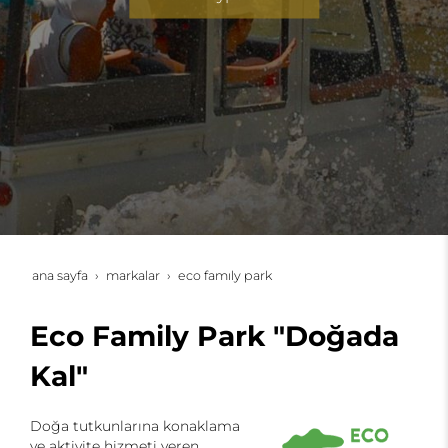
ana sayfa
markalar
eco family park
Eco Family Park "Doğada
Kal"
Doğa tutkunlarına konaklama
ve aktivite hizmeti veren