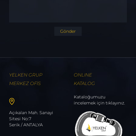
Gönder
YELKEN GRUP
ONLINE
MERKEZ OFİS
KATALOG
Kataloğumuzu
incelemek için tıklayınız.
Açıkalan Mah. Sanayi
Sitesi No:7
Serik / ANTALYA